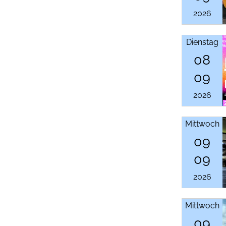
2026
Dienstag
08
09
2026
Mittwoch
09
09
2026
Mittwoch
09