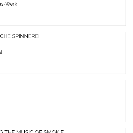
gus-Werk
SCHE SPINNEREI
al
NG THE MUSIC OF SMOKIE