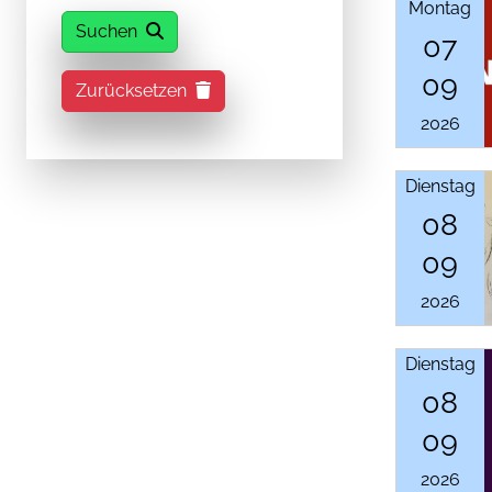
Montag
Suchen
07
09
Zurücksetzen
2026
Dienstag
08
09
2026
Dienstag
08
09
2026