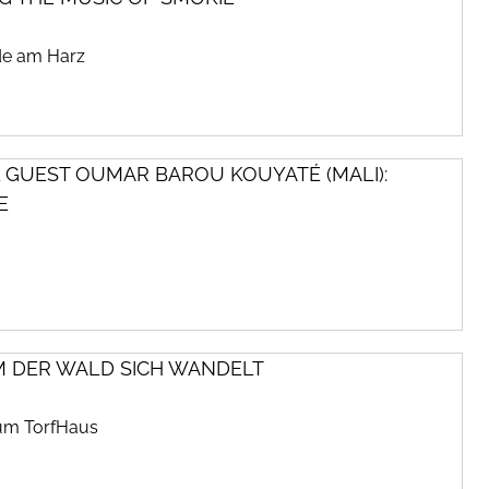
de am Harz
AL GUEST OUMAR BAROU KOUYATÉ (MALI):
E
M DER WALD SICH WANDELT
rum TorfHaus