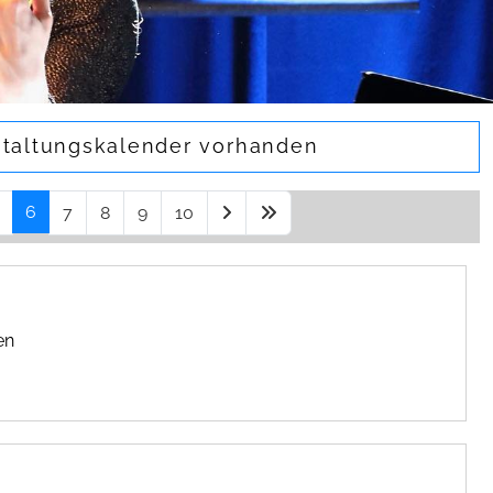
staltungskalender vorhanden
6
7
8
9
10
en