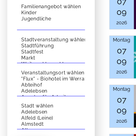
07
09
2026
Montag
07
09
2026
Montag
07
09
2026